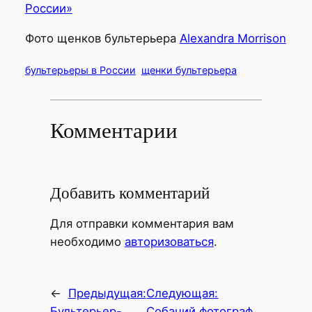
России»
Фото щенков бультерьера
Alexandra Morrison
бультерьеры в России
щенки бультерьера
Комментарии
Добавить комментарий
Для отправки комментария вам
необходимо
авторизоваться
.
←
Предыдущая:
Следующая:
Бультерьер-
Собачий фотограф