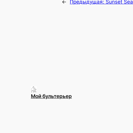
←
Предыдущая:
Sunset Sea
Мой бультерьер