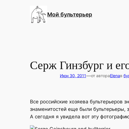
Перейти
к
Мой бультерьер
содержимому
Серж Гинзбург и ег
—
Июн 30, 2011
от автора
Elena
в
бу
Все российские хозяева бультерьеров з
знаменитостей еще были бультерьеры, з
А сегодня я увидела вот эту фотографи