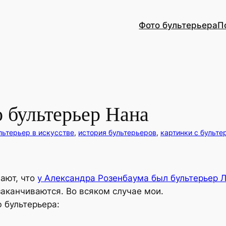
Фото бультерьера
П
о бультерьер Нана
льтерьер в искусстве
, 
история бультерьеров
, 
картинки с бульт
нают, что
у Александра Розенбаума был бультерьер 
аканчиваются. Во всяком случае мои.
ю бультерьера: