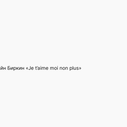
н Биркин «Je t’aime moi non plus»