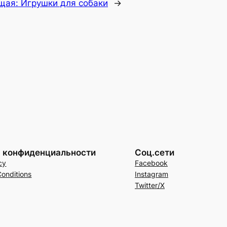
щая:
Игрушки для собаки
→
а конфиденциальности
Соц.сети
cy
Facebook
onditions
Instagram
Twitter/X