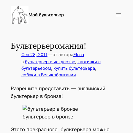
Перейти
к
Мой бультерьер
содержимому
Бультерьеромания!
—
Сен 28, 2011
от автора
Elena
в
бультерьер в искусстве
, 
картинки с
бультерьером
, 
купить бультерьера
, 
собаки в Великобритании
Разрешите представить — английский
бультерьер в бронзе!
бультерьер в бронзе
Этого прекрасного бультерьера можно