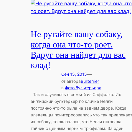
Не ругайте вашу собаку,
когда она что-то роет.
Вдруг она найдет для вас
клад!
—
Сен 15, 2015
от автора
Bullterrier
в
Фото бультерьера
Так и случилось с семьей из Саффолка. Их
английский бультерьер по кличке Нелли
постоянно что-то рыла на заднем дворе. Когда
владельцы поинтересовались что так привлекае
их собаку, то оказалось, что Нелли откопала
тайник с ценным черным трюфелем. За один