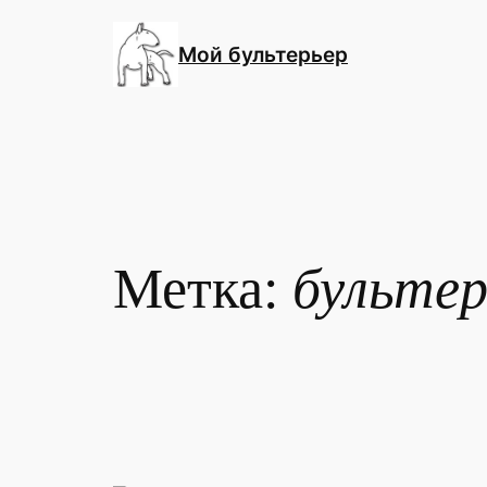
Перейти
к
Мой бультерьер
содержимому
Метка:
бультер