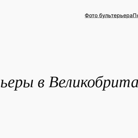
Фото бультерьера
П
ьеры в Великобрит