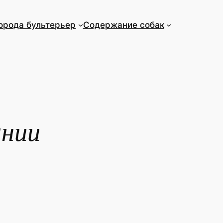
орода бультерьер
Содержание собак
ании