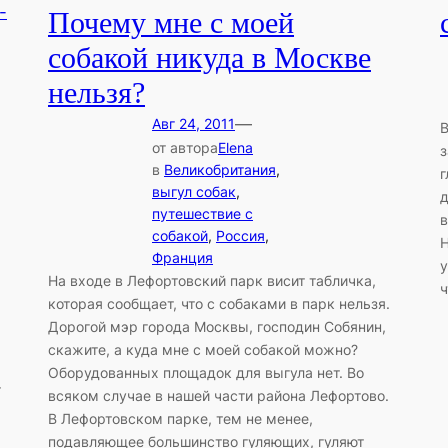
Почему мне с моей
собакой никуда в Москве
нельзя?
—
Авг 24, 2011
В
от автора
Elena
з
в
Великобритания
, 
г
выгул собак
, 
д
путешествие с
в
собакой
, 
Россия
, 
Н
Франция
у
На входе в Лефортовский парк висит табличка,
ч
которая сообщает, что с собаками в парк нельзя.
Дорогой мэр города Москвы, господин Собянин,
скажите, а куда мне с моей собакой можно?
Оборудованных площадок для выгула нет. Во
т
всяком случае в нашей части района Лефортово.
В Лефортовском парке, тем не менее,
подавляющее большинство гуляющих, гуляют