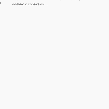
м
именно с собаками.…
.