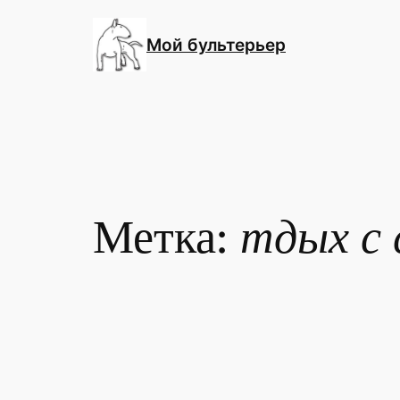
Перейти
к
Мой бультерьер
содержимому
Метка:
тдых с 