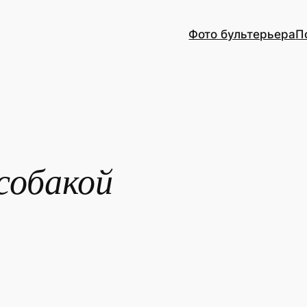
Фото бультерьера
П
собакой