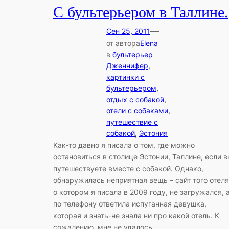
С бультерьером в Таллине.
—
Сен 25, 2011
от автора
Elena
в
бультерьер
Дженнифер
, 
картинки с
бультерьером
, 
отдых с собакой
, 
отели с собаками
, 
путешествие с
собакой
, 
Эстония
Как-то давно я писала о том, где можно
остановиться в столице Эстонии, Таллине, если 
путешествуете вместе с собакой. Однако,
обнаружилась неприятная вещь – сайт того отеля
о котором я писала в 2009 году, не загружался, 
по телефону ответила испуганная девушка,
которая и знать-не знала ни про какой отель. К
сожалению, мне не удалось…